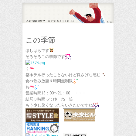
この季節
ほしはらです
そろそろこの季節です
く
都ホテル行ったことないけど良さげな感じ
食べ飲み放題＆時間無制限
お
営業時間18：00〜21：00 ・・・
結局３時間ってゆーね 笑
もう少し暑くなったらいきたいですね