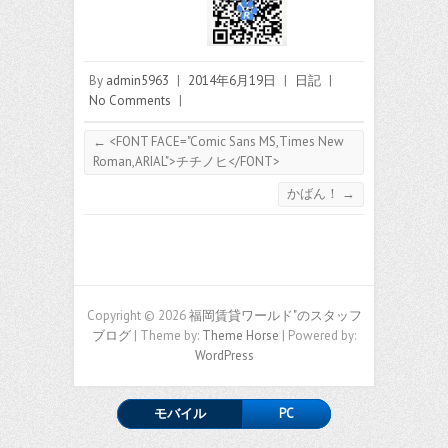
By
admin5963
|
2014年6月19日
|
日記
|
No Comments
|
←
<FONT FACE="Comic Sans MS,Times New
Roman,ARIAL">チチノヒ</FONT>
かばん！
→
Copyright © 2026
福岡賃貸ワールド"のスタッフ
ブログ
| Theme by:
Theme Horse
| Powered by:
WordPress
モバイル
PC