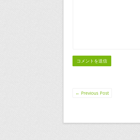
←
Previous Post