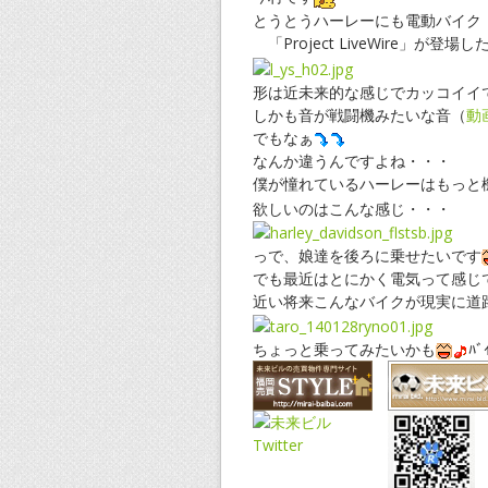
とうとうハーレーにも電動バイク
「Project LiveWire」が登場
形は近未来的な感じでカッコイイ
しかも音が戦闘機みたいな音（
動
でもなぁ
なんか違うんですよね・・・
僕が憧れているハーレーはもっと
欲しいのはこんな感じ・・・
っで、娘達を後ろに乗せたいです
でも最近はとにかく電気って感じ
近い将来こんなバイクが現実に道
ちょっと乗ってみたいかも
ﾊﾞ