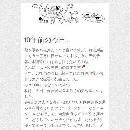
10年前の今日…
暑さ寒さも彼岸まで〜と言いますが、お彼岸後
にもう一度寒い日がやって来るような天気予
報…体調管理には気を付けたいですね。
こんにちは〜経理担当の白木です
さて、10年前の今日…福岡では西方沖地震がお
きて大きな被害が発生しました。
もう10年にもなるのですね。
私はこの日、天神警固公園近くの美容室にいま
した。
2階店舗の大きな窓からぼんやりと国体道路を通
る車を眺めていたのですが、タクシーがグニャ
グニャと蛇行して、自分自身もガタガタと揺れ
て、どうしていいか全くわからず、ただ椅子に
座ってテーブルを必死でつかんでいました。と