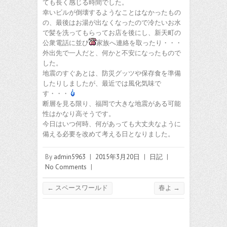
ても長く感じる時間でした。
幸いビルが倒壊するようなことはなかったもの
の、最後はお湯が出なくなったので冷たいお水
で髪を洗ってもらってお店を後にし、新天町の
公衆電話に並び
家族へ連絡を取ったり・・・
外出先で一人だと、何かと不安になったもので
した。
地震のすぐあとは、防災グッツや保存食を準備
したりしましたが、最近では風化気味で
す・・・
断層を見る限り、福岡で大きな地震がある可能
性はかなり高そうです。
今日はいつ何時、何があっても大丈夫なように
備える必要を改めて考える日となりました。
By
admin5963
|
2015年3月20日
|
日記
|
No Comments
|
←
スペースワールド
春よ
→