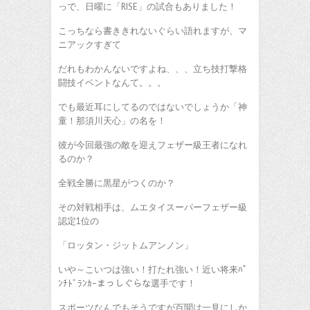
っで、日曜に「RISE」の試合もありました！
こっちなら書ききれないぐらい語れますが、マ
ニアックすぎて
だれもわかんないですよね、、、立ち技打撃格
闘技イベントなんて。。。
でも最近耳にしてるのではないでしょうか「神
童！那須川天心」の名を！
彼が今回最強の敵を迎えフェザー級王者になれ
るのか？
全戦全勝に黒星がつくのか？
その対戦相手は、ムエタイスーパーフェザー級
認定1位の
「ロッタン・ジットムアンノン」
いや～こいつは強い！打たれ強い！近い将来ﾊﾟ
ﾝﾁﾄﾞﾗﾝｶｰまっしぐらな選手です！
スポーツなんでもそうですが百聞は一見にしか