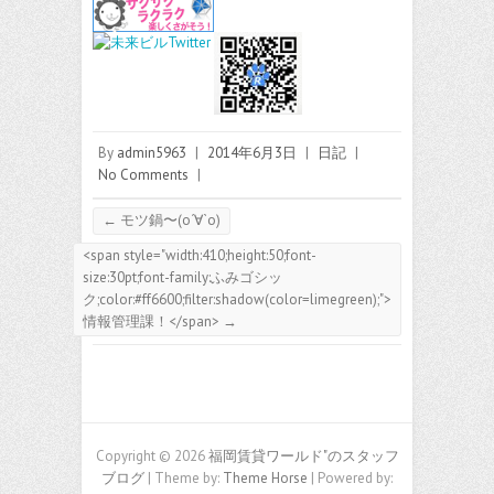
By
admin5963
|
2014年6月3日
|
日記
|
No Comments
|
←
モツ鍋〜(о´∀`о)
<span style="width:410;height:50;font-
size:30pt;font-family:ふみゴシッ
ク;color:#ff6600;filter:shadow(color=limegreen);">
情報管理課！</span>
→
Copyright © 2026
福岡賃貸ワールド"のスタッフ
ブログ
| Theme by:
Theme Horse
| Powered by: