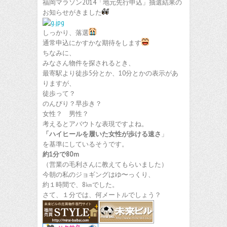
福岡マラソン2014「地元先行申込」抽選結果の
お知らせがきました
しっかり、落選
通常申込にかすかな期待をします
ちなみに、
みなさん物件を探されるとき、
最寄駅より徒歩5分とか、10分とかの表示があ
りますが、
徒歩って？
のんびり？早歩き？
女性？ 男性？
考えるとアバウトな表現ですよね。
「ハイヒールを履いた女性が歩ける速さ
」
を基準にしているそうです。
約1分で80ｍ
（営業の毛利さんに教えてもらいました）
今朝の私のジョギングはゆ〜っくり、
約１時間で、8㎞でした。
さて、１分では、何メートルでしょう？