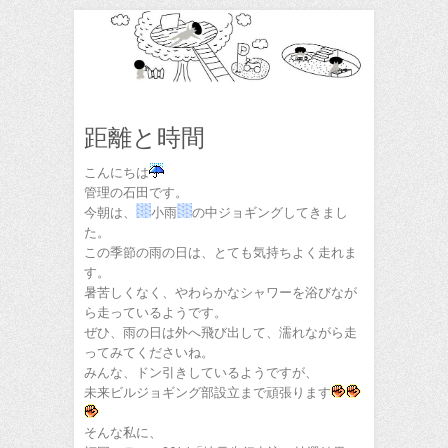
距離と時間
こんにちは
管理の石田です。
今朝は、
小雨
の中ジョギングしてきまし
た。
この季節の雨の日は、とても気持ちよく走れま
す。
暑苦しくなく、やわらかなシャワーを浴びなが
ら走っているようです。
ぜひ、雨の日は外へ飛び出して、濡れながら走
ってみてくださいね。
みんな、ドン引きしているようですが、
未来ビルジョギング部設立まで頑張ります
そんな私に、