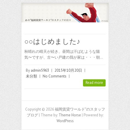
○○はじめました♪
秋晴れの晴天が続き、昼間は汗ばむような陽
気〜ですが、古〜い戸建の我が家は・・・朝…
By
admin5963
|
2015年10月20日
|
未分類
|
No Comments
|
Read more
Copyright © 2026
福岡賃貸ワールド"のスタッフ
ブログ
| Theme by:
Theme Horse
| Powered by:
WordPress