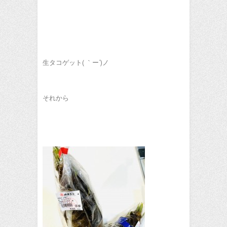
生タコゲット( ｀ー´)ノ
それから