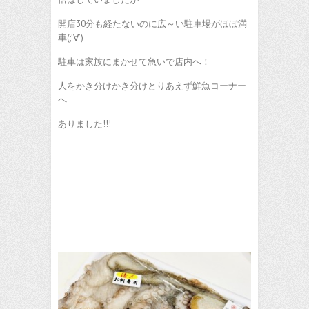
開店30分も経たないのに広～い駐車場がほぼ満
車(;’∀’)
駐車は家族にまかせて急いで店内へ！
人をかき分けかき分けとりあえず鮮魚コーナー
へ
ありました!!!