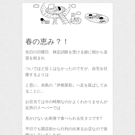
春の恵み？！
先日の日曜日、検定試験を受ける娘に朝から送
迎を頼まれ
ついでほど近くはなかったのですが、自宅を往
復するよりは
と思い、糸島の『伊都菜彩』へ足を延ばしてみ
ることに…
お目当ては今の時期なのかよくわかりませんが
近所のスーパーでは
見かけないお刺身で食べられる生タコです!!
平日でも開店前から行列の出来るお店なので覚
悟はしていましたが