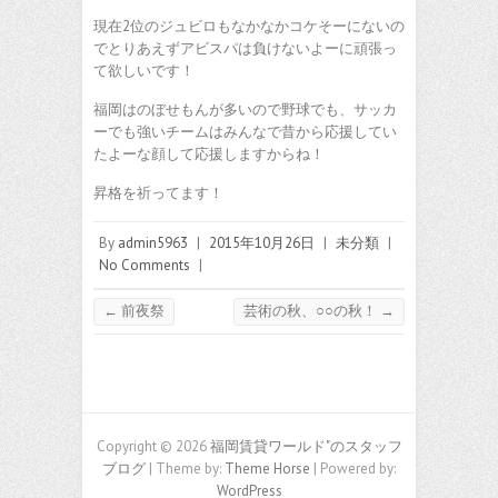
現在2位のジュビロもなかなかコケそーにないの
でとりあえずアビスパは負けないよーに頑張っ
て欲しいです！
福岡はのぼせもんが多いので野球でも、サッカ
ーでも強いチームはみんなで昔から応援してい
たよーな顔して応援しますからね！
昇格を祈ってます！
By
admin5963
|
2015年10月26日
|
未分類
|
No Comments
|
←
前夜祭
芸術の秋、○○の秋！
→
Copyright © 2026
福岡賃貸ワールド"のスタッフ
ブログ
| Theme by:
Theme Horse
| Powered by:
WordPress