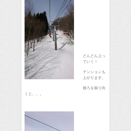
どんどん上っ
ていく！
テンションも
上がります。
後ろを振り向
くと。。。