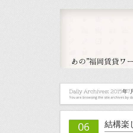
Daily Archives:
2015年7
You are browsing the site archives by da
結構楽
06