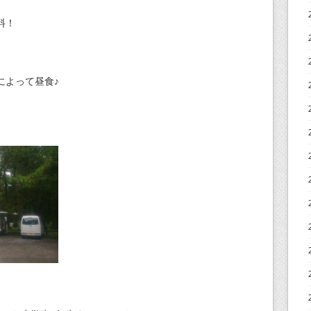
料！
によって昼食♪