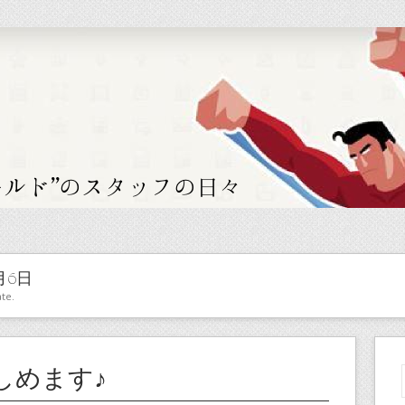
月6日
te.
しめます♪