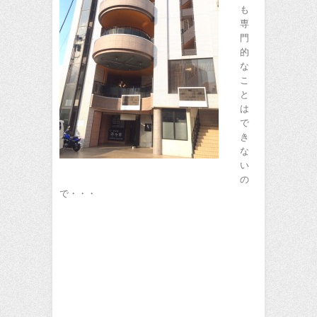
も
専
門
的
な
こ
と
は
で
き
な
い
の
で・・・