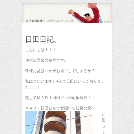
日田日記。
こんにちは！！！
住吉店営業の藤岡です♪
皆様お盆はいかがお過ごしでしょうか？
私はといいますと4人で日田にいっておりまし
た！！！
題してＭＡＤＩ日田ビルの応援旅行！！
ＭＡＤＩ日田ビルで奮闘する社長の元へ！！
と
言
っ
て