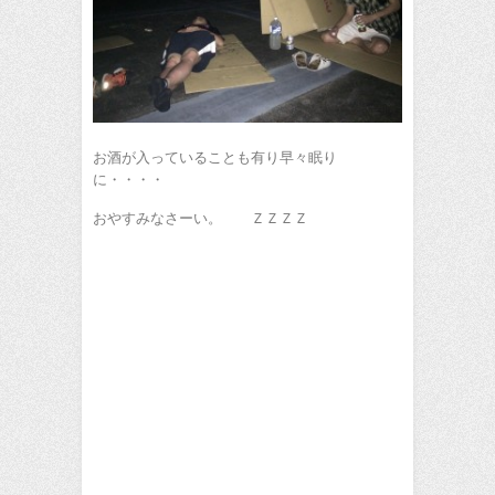
お酒が入っていることも有り早々眠り
に・・・・
おやすみなさーい。 ＺＺＺＺ