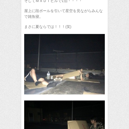
そしてＭＡＤＩビルで1泊・・・・
屋上に段ボールを引いて星空を見ながらみんな
で雑魚寝。
まさに夏ならでは！！！(笑)