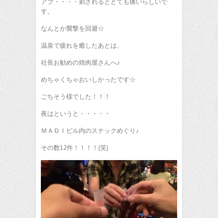
アブ・・・・刺されるととても痛いらしいで
す。
なんとか襲撃を回避☆
温泉で疲れを癒したあとは、
社長お勧めの焼肉屋さんへ♪
めちゃくちゃおいしかったです☆
ごちそう様でした！！！
夜はというと・・・・・
ＭＡＤＩビル内のスナックめぐり♪
その数12件！！！！(笑)