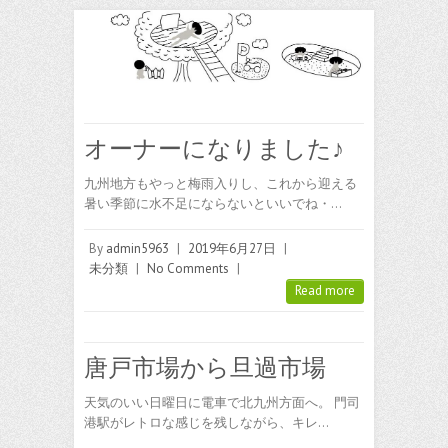
オーナーになりました♪
九州地方もやっと梅雨入りし、これから迎える
暑い季節に水不足にならないといいでね・…
By
admin5963
|
2019年6月27日
|
未分類
|
No Comments
|
Read more
唐戸市場から旦過市場
天気のいい日曜日に電車で北九州方面へ。 門司
港駅がレトロな感じを残しながら、キレ…