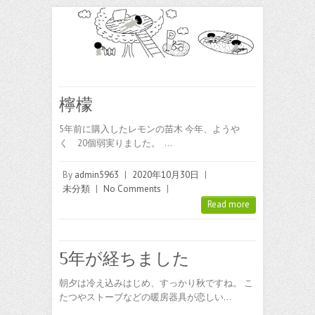
檸檬
5年前に購入したレモンの苗木 今年、ようや
く 20個弱実りました。 …
By
admin5963
|
2020年10月30日
|
未分類
|
No Comments
|
Read more
5年が経ちました
朝夕は冷え込みはじめ、すっかり秋ですね。 こ
たつやストーブなどの暖房器具が恋しい…