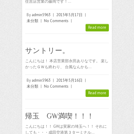
住吉店営業の藤岡です！…
By
admin5963
|
2015年5月17日
|
未分類
|
No Comments
|
Read more
サントリー。
こんにちは！ 本店営業部永田ありなです。 楽し
かったＧＷも終わり、 台風なんかも…
By
admin5963
|
2015年5月16日
|
未分類
|
No Comments
|
Read more
帰玉 GW満喫！！！
こんにちは！！ GWは実家の埼玉へ！！ それに
しても・・・成田空港第３ターミナル…