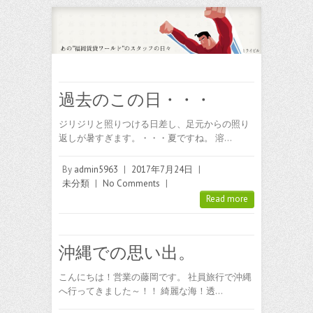
過去のこの日・・・
ジリジリと照りつける日差し、足元からの照り
返しが暑すぎます。・・・夏ですね。 溶…
By
admin5963
|
2017年7月24日
|
未分類
|
No Comments
|
Read more
沖縄での思い出。
こんにちは！営業の藤岡です。 社員旅行で沖縄
へ行ってきました～！！ 綺麗な海！透…