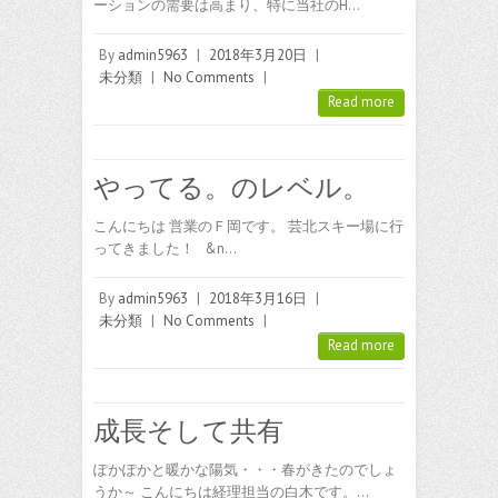
ーションの需要は高まり、特に当社のH…
By
admin5963
|
2018年3月20日
|
未分類
|
No Comments
|
Read more
やってる。のレベル。
こんにちは 営業のＦ岡です。 芸北スキー場に行
ってきました！ &n…
By
admin5963
|
2018年3月16日
|
未分類
|
No Comments
|
Read more
成長そして共有
ぽかぽかと暖かな陽気・・・春がきたのでしょ
うか～ こんにちは経理担当の白木です。…