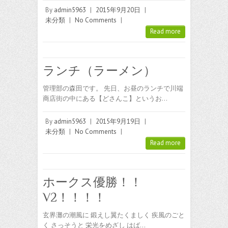
By
admin5963
|
2015年9月20日
|
未分類
|
No Comments
|
Read more
ランチ（ラーメン）
管理部の森田です。 先日、お昼のランチで川端
商店街の中にある【どさんこ】というお…
By
admin5963
|
2015年9月19日
|
未分類
|
No Comments
|
Read more
ホークス優勝！！
V2！！！！
玄界灘の潮風に 鍛えし翼たくましく 疾風のごと
く さっそうと 栄光をめざし はば…