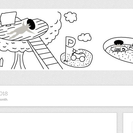
018
month.