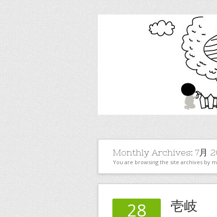
Monthly Archives:
7月 2
You are browsing the site archives by 
壱岐
28