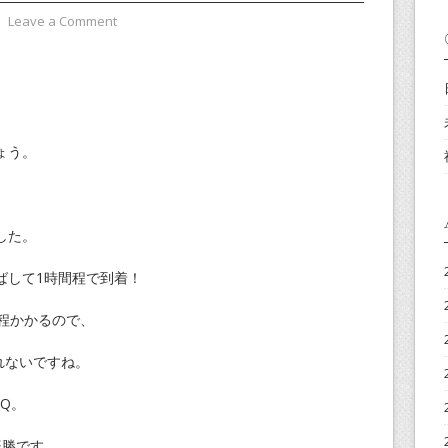
⋅
Leave a Comment
ょう。
した。
ばして1時間程で到着！
程かかるので、
れないですね。
Q。
楽勝です。