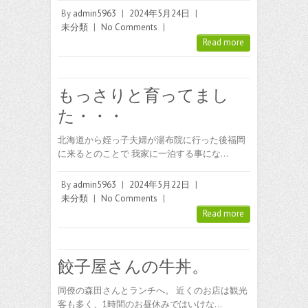
By
admin5963
|
2024年5月24日
|
未分類
|
No Comments
|
Read more
もっさりと育ってまし
た・・・
北海道から姪っ子夫婦が湯布院に行った後福岡
に来るとのことで 我家に一泊する事にな…
By
admin5963
|
2024年5月22日
|
未分類
|
No Comments
|
Read more
餃子屋さんの牛丼。
同僚の森田さんとランチへ。 近くのお店は観光
客も多く、1時間のお昼休みではいけな…