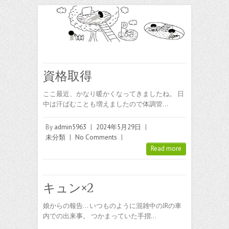
資格取得
ここ最近、かなり暖かくなってきましたね。 日
中は汗ばむことも増えましたので体調管…
By
admin5963
|
2024年5月29日
|
未分類
|
No Comments
|
Read more
キュン×2
娘からの報告… いつものように混雑中のJRの車
内での出来事。 つかまっていた手摺…