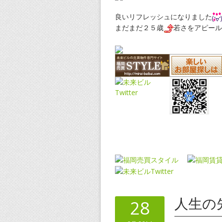
良いリフレッシュになりました
まだまだ２５歳
若さをアピール
人生の
28