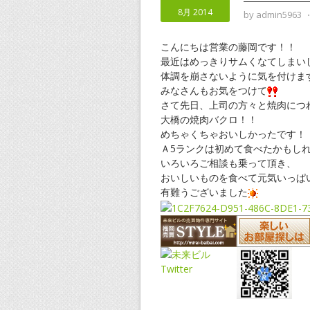
8月 2014
by
admin5963
こんにちは営業の藤岡です！！
最近はめっきりサムくなてしまい
体調を崩さないように気を付けま
みなさんもお気をつけて
さて先日、上司の方々と焼肉につ
大橋の焼肉バクロ！！
めちゃくちゃおいしかったです！
Ａ5ランクは初めて食べたかもし
いろいろご相談も乗って頂き、
おいしいものを食べて元気いっぱ
有難うございました