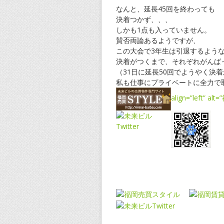
なんと、延長45回を終わっても
決着つかず、、、
しかも1点も入っていません。
賛否両論あるようですが、
この大会で3年生は引退するよう
決着がつくまで、それぞれがんば
（31日に延長50回でようやく決
私も仕事にプライベートに全力で
align=”left” 