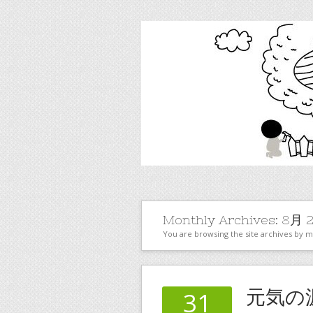
Monthly Archives:
8月 2
You are browsing the site archives by 
元気の
31