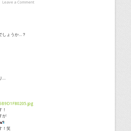
⋅
Leave a Comment
でしょうか…？
り…
す！
すが
す！笑