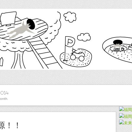
014
month.
源！！