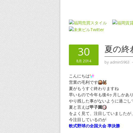
夏の終
30
8月 2014
by
admin5963
こんにちは
営業の毛利です
夏がもうすぐ終わりますね
早いもので今年も後4ヶ月しかあ
やり残した事がないように過ごし
夏と言えば
甲子園
をよく見て、注目していましたが
今注目しているのが
軟式野球の全国大会 準決勝