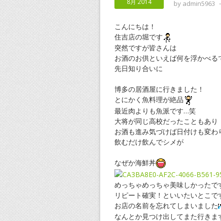
8月 2014
by
admin5963
こんにちは！
住吉店の堀です
突然ですが皆さんは
お酒のお供といえば何を浮かべる
先日知り合いに
博多の居酒屋に行きました！
とにかく魚料理が絶品
最近肉よりも魚派です…笑
大将が同じ高校だったこともあり
お酒も進み気づけば日付けも変わ
飲むだけ飲んでシメが
なぜか海鮮丼
めっちゃめっちゃ美味しかったで
リピート確実！といいたいとこで
お店の名前を忘れてしまいました
なんとか見つけ出してまた行きま