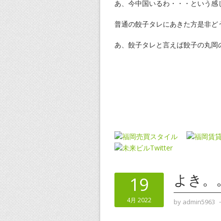
あ、今中国いるわ・・・という感
普通の餃子タレにあきた方是非ど
あ、餃子タレと言えば餃子の丸岡の
よき。
19
4月 2022
by
admin5963