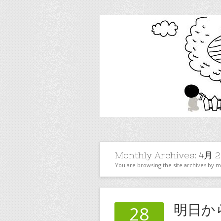
Monthly Archives:
4月 2
You are browsing the site archives by 
明日か
28