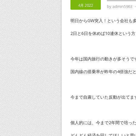
4月 2022
by
admin5963
明日からGW突入！という会社も
2日と6日を休めば10連休という
今年は国内旅行の動きが多そうで
国内線の搭乗率が昨年の4倍強だ
今まで自粛していた反動が出てま
個人的には、今まで2年間で培っ
どんどん経済を回してほしいと思