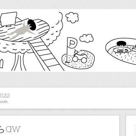
022
month.
らGW