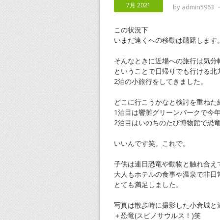
7月 2021
by
admin5963
この状況下
いまだ遠くへの移動は躊躇します
そんなときに近場への旅行は気分
ということで日帰りでも行ける北
2泊の小旅行をしてきました。
どこに行こうかなと検討を重ねた
1泊目は響灘グリーンパークで今
2泊目はいのちのたび博物館で恐
いいんです笑。これで。
子供は連日恐竜や動物と触れ合え
大人もホテルの食事や温泉で非日
とても満足しました。
写真は散歩時に撮影した小倉城と
＋恐竜(スピノサウルス！)笑