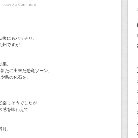
⋅
Leave a Comment
。
転換にもバッチリ。
九州ですが
結果、
年新たに出来た恐竜ゾーン。
竜や鳥の化石を。
て楽しそうでしたが
常感を味わえて
満月。