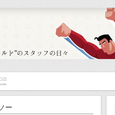
021
month.
ソー