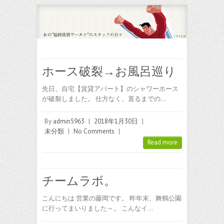
ホース破裂→お風呂巡り
先日、自宅【賃貸アパート】のシャワーホース
が破裂しました。 仕方なく、直るまでの…
By
admin5963
|
2018年1月30日
|
未分類
|
No Comments
|
Read more
チームラボ。
こんにちは 営業の藤岡です。 昨年末、舞鶴公園
に行ってまいりました～。 こんなイ…