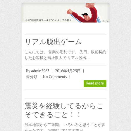
リアル脱出ゲーム
こんにちは。 営業の毛利です。 先日、以前契約
したお客様と当社数人で リアル脱出…
By
admin5963
|
2016年4月29日
|
未分類
|
No Comments
|
Read more
震災を経験してるからこ
そできること！！
熊本地震から二週間。 いろいろと思うことが多
かったです。 実際に2011年の東日…