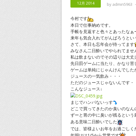
12月 2014
by
admin5963
今村です
本日で仕事納めです。
手帳を見返すと色々とあったなぁ
来年も気合入れてがんばろうとい
さて、本日も忘年会が待ってます
みなさん二日酔いでやられてませ
私は飲まないのでその辺りは大丈
先日罰ゲームに当たり、かなり苦
ゲームは単純にじゃんけんでした
ジュースの一気飲み・・・
ただのジュースじゃないんです・
こんなジュース↓
まじでハンパないっす
どこで買ってきたのか臭いのなん
ずーと胃の中に臭いが残るという
ある意味二日酔いでした
では、皆様よいお年をお過ごしく
年明けは1/5から営業です