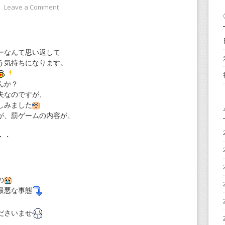
⋅
Leave a Comment
ーなんて思い返して
う気持ちになります。
んか？
夫なのですが、
しみました
が、罰ゲームの内容が、
・・
の
最悪な事態
ださいませ