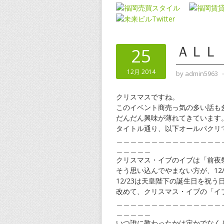
ＡＬＬ
25
12月 2014
by
admin5963
クリスマスですね。
このイベント商売っ気の多い話も
だんだん興味が薄れてきています
タイトル通り、以下オールパクリ
＿＿＿＿＿＿＿＿＿＿＿＿＿＿＿
＿＿＿＿＿
クリスマス・イブのイブは「前夜
そう思い込んでやまない方が、12
12/23は天皇陛下の誕生日を祝
改めて、クリスマス・イブの「イ
＿＿＿＿＿＿＿＿＿＿＿＿＿＿＿
＿＿＿＿＿
いつ誰に教わったかは定かでなく