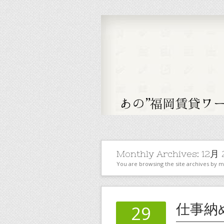
Monthly Archives:
12月 
You are browsing the site archives by 
仕事納
29