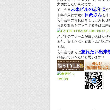
大切にしたいものです。
未来ビルの忘年会
で、先日
が
日高さん
来年春入社予定の
も来
忘年会中の写真はちょっとお見せ
写真や動画をアップする事は出来
メガネのフレームが白い人はなぜ
また、白木さんと石田さんが欠席
すね。
忘れたい出来
忘年会でさらに
頑張っていきたいと思います！