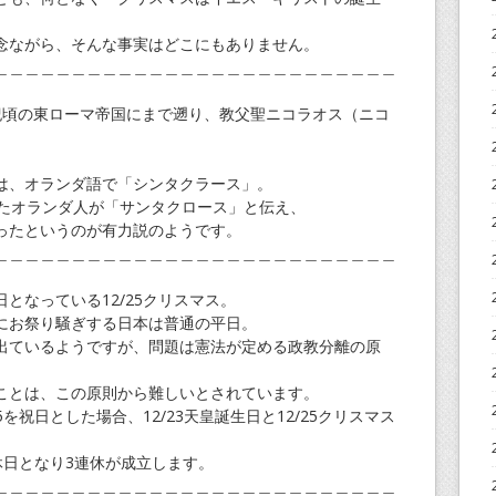
念ながら、そんな事実はどこにもありません。
＿＿＿＿＿＿＿＿＿＿＿＿＿＿＿＿＿＿＿＿＿＿＿＿＿＿
紀頃の東ローマ帝国にまで遡り、教父聖ニコラオス（ニコ
は、オランダ語で「シンタクラース」。
したオランダ人が「サンタクロース」と伝え、
ったというのが有力説のようです。
＿＿＿＿＿＿＿＿＿＿＿＿＿＿＿＿＿＿＿＿＿＿＿＿＿＿
となっている12/25クリスマス。
にお祭り騒ぎする日本は普通の平日。
出ているようですが、問題は憲法が定める政教分離の原
ことは、この原則から難しいとされています。
を祝日とした場合、12/23天皇誕生日と12/25クリスマス
の休日となり3連休が成立します。
＿＿＿＿＿＿＿＿＿＿＿＿＿＿＿＿＿＿＿＿＿＿＿＿＿＿