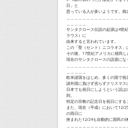
日」と
思っている人が多いようです。残
＿＿＿＿＿＿＿＿＿＿＿＿＿＿＿
＿＿＿＿＿
サンタクロース伝説の起源は4世
ラウス）に
由来すると言われています。
この「聖（セント）ニコラオス」
その後、17世紀アメリカに植民
現在のサンタクロースの語源にな
＿＿＿＿＿＿＿＿＿＿＿＿＿＿＿
＿＿＿＿＿
欧米諸国をはじめ、多くの国で祝日
諸外国に負けず劣らずクリスマス
日本でも祝日にしようという話は
則。
特定の宗教の記念日を祝日にする
また、現在（平成）において12/25
の両日に
挟まれた12/24も自動的に国民
＿＿＿＿＿＿＿＿＿＿＿＿＿＿＿