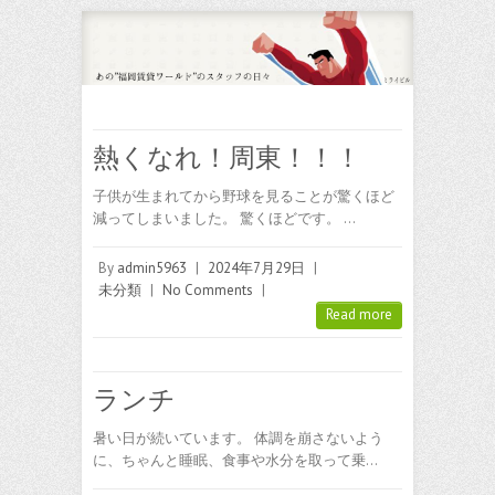
熱くなれ！周東！！！
子供が生まれてから野球を見ることが驚くほど
減ってしまいました。 驚くほどです。 …
By
admin5963
|
2024年7月29日
|
未分類
|
No Comments
|
Read more
ランチ
暑い日が続いています。 体調を崩さないよう
に、ちゃんと睡眠、食事や水分を取って乗…