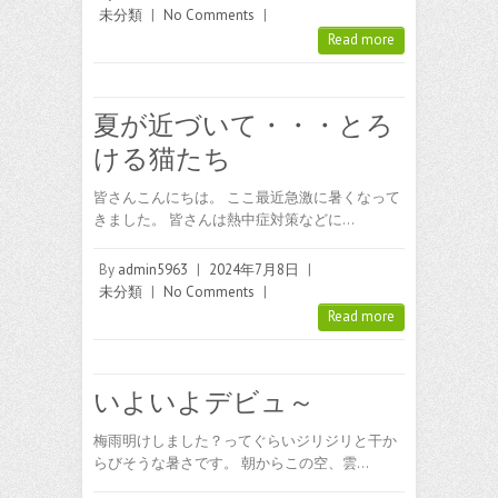
未分類
|
No Comments
|
Read more
夏が近づいて・・・とろ
ける猫たち
皆さんこんにちは。 ここ最近急激に暑くなって
きました。 皆さんは熱中症対策などに…
By
admin5963
|
2024年7月8日
|
未分類
|
No Comments
|
Read more
いよいよデビュ～
梅雨明けしました？ってぐらいジリジリと干か
らびそうな暑さです。 朝からこの空、雲…