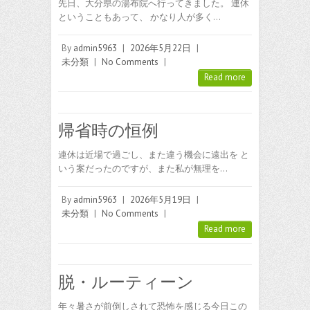
先日、大分県の湯布院へ行ってきました。 連休
ということもあって、 かなり人が多く…
By
admin5963
|
2026年5月22日
|
未分類
|
No Comments
|
Read more
帰省時の恒例
連休は近場で過ごし、また違う機会に遠出を と
いう案だったのですが、また私が無理を…
By
admin5963
|
2026年5月19日
|
未分類
|
No Comments
|
Read more
脱・ルーティーン
年々暑さが前倒しされて恐怖を感じる今日この