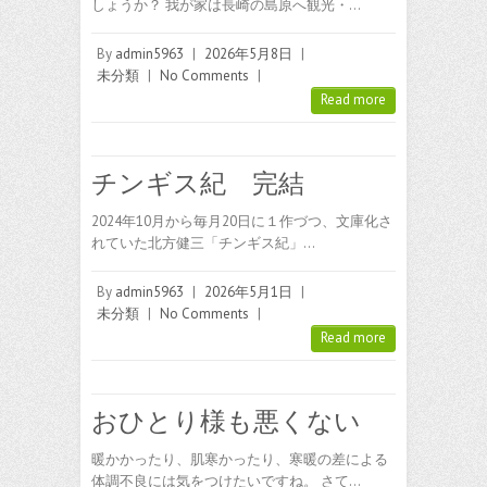
しょうか？ 我が家は長崎の島原へ観光・…
By
admin5963
|
2026年5月8日
|
未分類
|
No Comments
|
Read more
チンギス紀 完結
2024年10月から毎月20日に１作づつ、文庫化さ
れていた北方健三「チンギス紀」…
By
admin5963
|
2026年5月1日
|
未分類
|
No Comments
|
Read more
おひとり様も悪くない
暖かかったり、肌寒かったり、寒暖の差による
体調不良には気をつけたいですね。 さて…