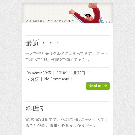
最近・・・
一人でデカ盛りグルメにはまってます。 ネット
で調べて1,000円前後で満足するぐ…
By
admin5963
|
2018年11月23日
|
未分類
|
No Comments
|
Read more
料理3
管理部の森田です。 休みの日は息子と二人でい
ることが多く 食事が外食がばかりだっ…