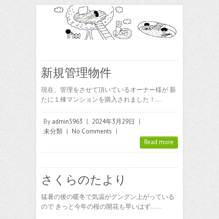
新規管理物件
現在、管理をさせて頂いているオーナー様が 新
たに１棟マンションを購入されました！…
By
admin5963
|
2024年3月29日
|
未分類
|
No Comments
|
Read more
さくらのたより
猛暑の後の暖冬で気温がグングン上がっている
ので きっと今年の桜の開花も早いはず……