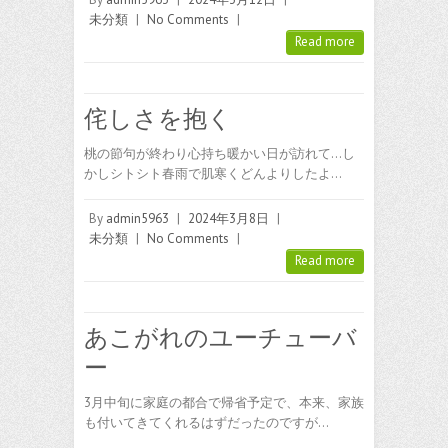
未分類
|
No Comments
|
Read more
侘しさを抱く
桃の節句が終わり心持ち暖かい日が訪れて…し
かしシトシト春雨で肌寒くどんよりしたよ…
By
admin5963
|
2024年3月8日
|
未分類
|
No Comments
|
Read more
あこがれのユーチューバ
ー
3月中旬に家庭の都合で帰省予定で、本来、家族
も付いてきてくれるはずだったのですが…