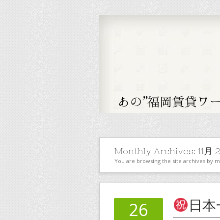
Monthly Archives:
11月 
You are browsing the site archives by 
日本
26