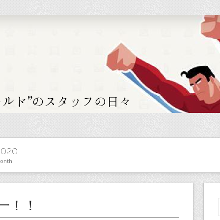
2020
month.
一！！