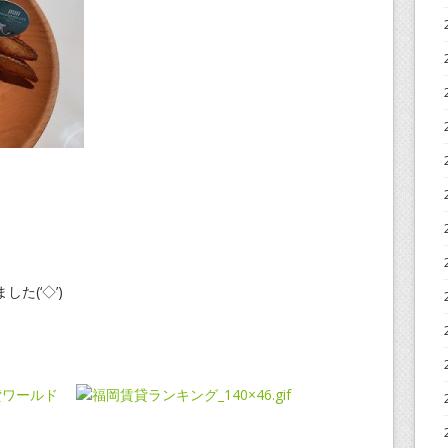
た(‘◇’)ゞ