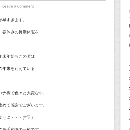
⋅
Leave a Comment
が早すぎます。
、春休みの長期休暇を
年末年始もこの頃は
の年末を迎えている
ロナ禍で色々と大変な中、
改めて感謝でございます。
に・・・(*’▽’)
の高千穂峡の一枚です。