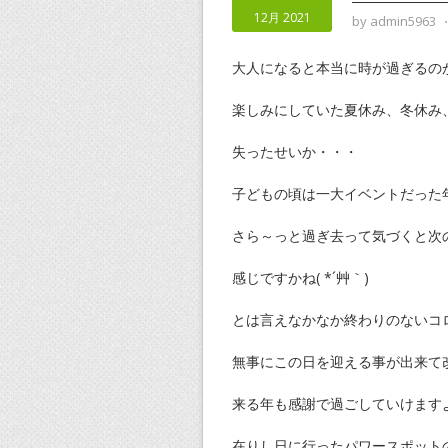
12月 2021
by
admin5963
大人になると本当に時が過ぎるの
楽しみにしていた夏休み、冬休み
失ったせいか・・・
子どもの頃は一大イベントだった
さら～っと過ぎ去って気づくと次
感じですかね( *´艸｀)
とは言えなかなか終わりのないコ
無事にこの日を迎える事が出来て
来る年も感謝で過ごしていけますよう
在りし日に行ったパワースポット