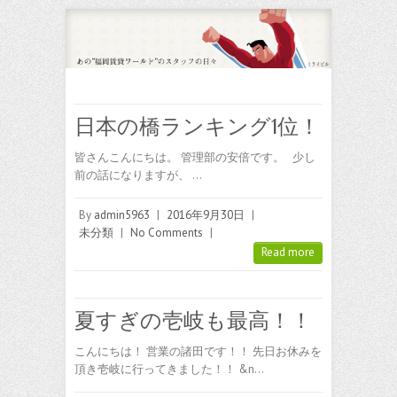
日本の橋ランキング1位！
皆さんこんにちは。 管理部の安倍です。 少し
前の話になりますが、 …
By
admin5963
|
2016年9月30日
|
未分類
|
No Comments
|
Read more
夏すぎの壱岐も最高！！
こんにちは！ 営業の諸田です！！ 先日お休みを
頂き壱岐に行ってきました！！ &n…