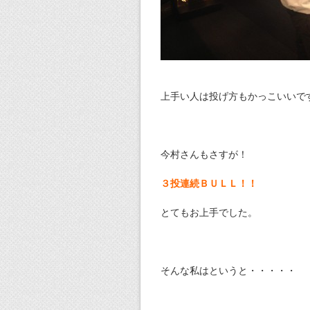
上手い人は投げ方もかっこいいで
今村さんもさすが！
３投連続ＢＵＬＬ！！
とてもお上手でした。
そんな私はというと・・・・・