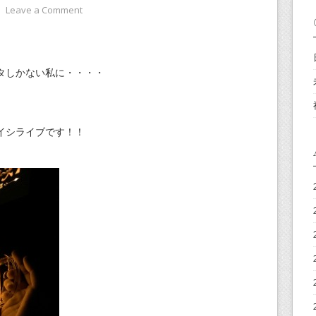
⋅
Leave a Comment
タしかない私に・・・・
イシライブです！！