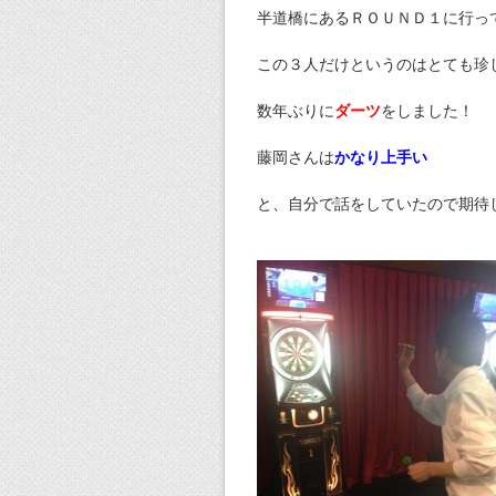
半道橋にあるＲＯＵＮＤ１に行っ
この３人だけというのはとても珍
数年ぶりに
ダーツ
をしました！
藤岡さんは
かなり上手い
と、自分で話をしていたので期待