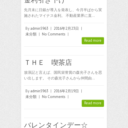
先月末に日銀が導入を発表し、今月半ばから実
施されたマイナス金利。 不動産業界に直…
By
admin5963
|
2016年2月23日
|
未分類
|
No Comments
|
Read more
ＴＨＥ 喫茶店
放浪記と言えば、国民栄誉賞の森光子さんを思
い出します。 その森光子さんから仲間由…
By
admin5963
|
2016年2月19日
|
未分類
|
No Comments
|
Read more
バレンタインデー☆