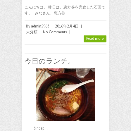
こんにちは、 昨日は、恵方巻を完食した石田で
す。 みなさん、恵方巻…
By
admin5963
|
2016年2月4日
|
未分類
|
No Comments
|
Read more
今日のランチ。
&nbsp…