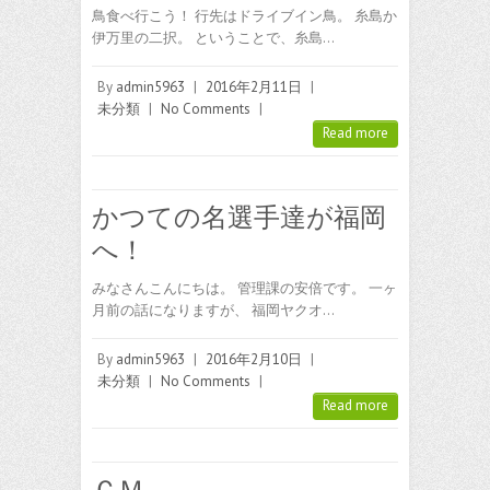
鳥食べ行こう！ 行先はドライブイン鳥。 糸島か
伊万里の二択。 ということで、糸島…
By
admin5963
|
2016年2月11日
|
未分類
|
No Comments
|
Read more
かつての名選手達が福岡
へ！
みなさんこんにちは。 管理課の安倍です。 一ヶ
月前の話になりますが、 福岡ヤクオ…
By
admin5963
|
2016年2月10日
|
未分類
|
No Comments
|
Read more
ＣＭ