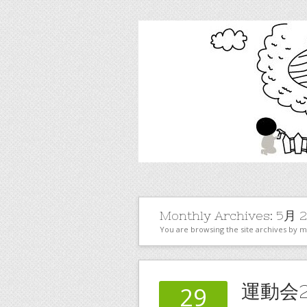
Monthly Archives:
5月 2
You are browsing the site archives by 
運動会
29