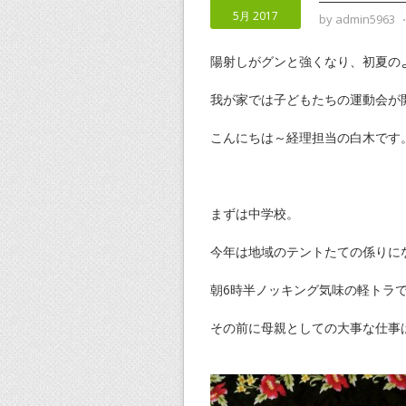
5月 2017
by
admin5963
陽射しがグンと強くなり、初夏の
我が家では子どもたちの運動会が開
こんにちは～経理担当の白木です
まずは中学校。
今年は地域のテントたての係りに
朝6時半ノッキング気味の軽トラ
その前に母親としての大事な仕事