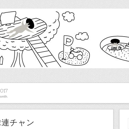
017
month.
2連チャン