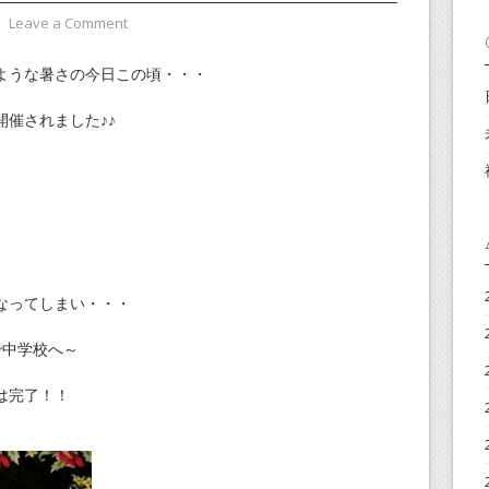
⋅
Leave a Comment
ような暑さの今日この頃・・・
催されました♪♪
。
なってしまい・・・
で中学校へ～
は完了！！