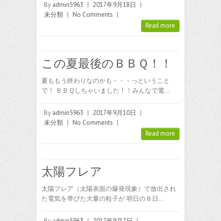
By
admin5963
|
2017年9月18日
|
未分類
|
No Comments
|
Read more
この夏最後のＢＢＱ！！
夏ももう終わりなのかも・・・っということ
で！ ＢＢＱしちゃいました！！みんなで電…
By
admin5963
|
2017年9月10日
|
未分類
|
No Comments
|
Read more
太陽フレア
太陽フレア（太陽表面の爆発現象）で放出され
た電気を帯びた大量の粒子が 明日の８日…
By
admin5963
|
2017年9月7日
|