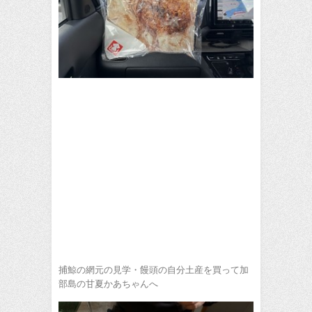
捕鯨の網元の見学・饅頭の自分土産を買って加
部島の甘夏かあちゃんへ