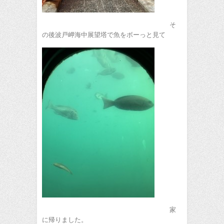
そ
の後波戸岬海中展望塔で魚をボーっと見て
家
に帰りました。