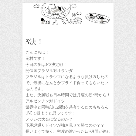
3決！
こんにちは！
岡村です！
今日の夜は3位決定戦！
開催国ブラジル対オランダ
ブラジルはトラウマになるような負け方したの
で、最後になんとかプライド保ってもらいたい
ものです。
また、決勝戦も日本時間では月曜の朝4時から！
アルゼンチン対ドイツ
世界中と同時刻に感動を共有するためもちろん
LIVEで観ようと思ってます！
メッシの大会になるのか？
下馬評通りドイツが強さ見せて勝つのか？？
長いようで短く、密度の濃かった1が月間が終わ