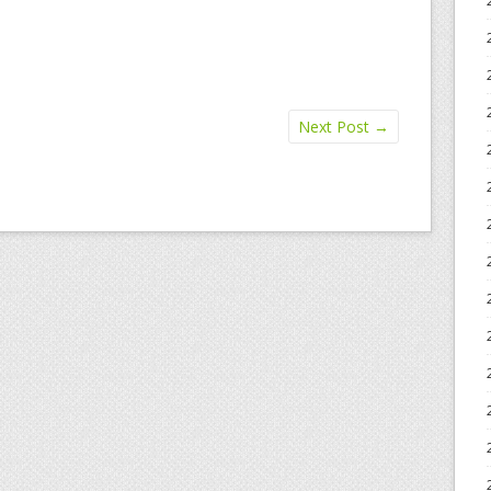
Next Post
→