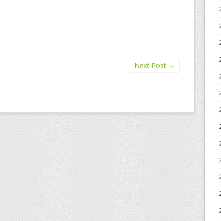
Next Post
→