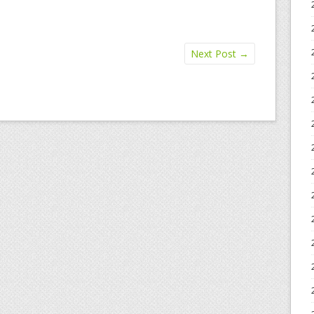
Next Post
→