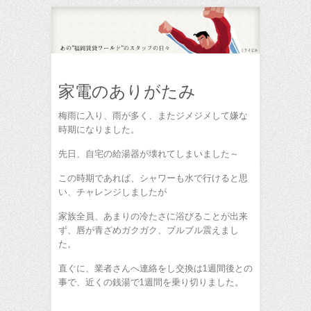
家電のありがたみ
梅雨に入り、雨が多く、またジメジメして嫌な
時期になりました。
先日、自宅の給湯器が壊れてしまいました～
この時期であれば、シャワーも水で行けると思
い、チャレンジしましたが
家族全員、あまりの冷たさに浴びることが出来
ず、唇が青ざめガクガク、ブルブル震えまし
た。
直ぐに、業者さんへ連絡をし交換は1週間後との
事で、近くの銭湯で1週間を乗り切りました。