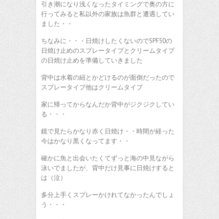
引き潮になり浅くなったタイミングで奥の方に
行ってみると私以外の家族は魚群と遭遇してい
ました・・
ちなみに・・・日焼けしたくないのでSPF50の
日焼け止めのスプレータイプとクリームタイプ
の日焼け止めを準備していきました
背中は水着の紐とかどけるのが面倒だったので
スプレータイプ他はクリームタイプ
家に帰ってからなんだか背中がジクジクしてい
る・・・
鏡で見たらかなり赤く日焼け・・時間が経った
今はかなり黒くなってます・・
確かに魚と出会いたくてずっと海の中見ながら
泳いでましたが、背中だけ見事に日焼けすると
は（泣）
多分上手くスプレーかけれてなかったんでしょ
う・・・