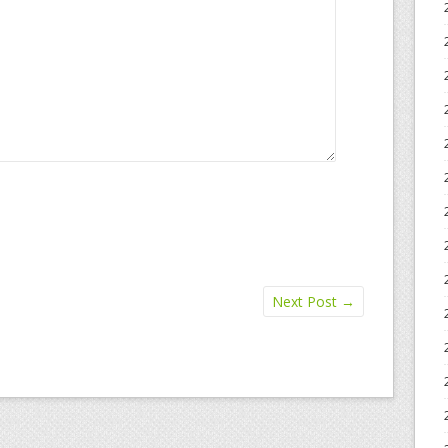
Next Post
→