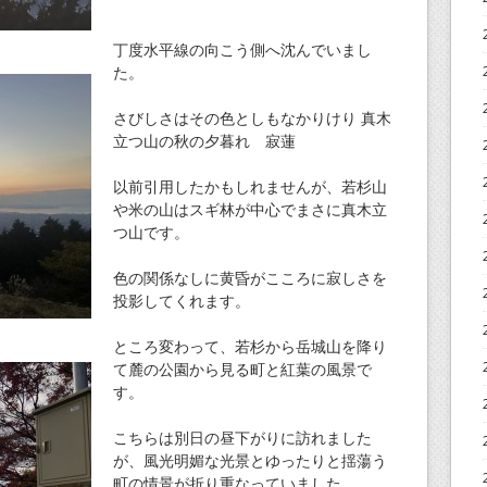
丁度水平線の向こう側へ沈んでいまし
た。
さびしさはその色としもなかりけり 真木
立つ山の秋の夕暮れ 寂蓮
以前引用したかもしれませんが、若杉山
や米の山はスギ林が中心でまさに真木立
つ山です。
色の関係なしに黄昏がこころに寂しさを
投影してくれます。
ところ変わって、若杉から岳城山を降り
て麓の公園から見る町と紅葉の風景で
す。
こちらは別日の昼下がりに訪れました
が、風光明媚な光景とゆったりと揺蕩う
町の情景が折り重なっていました。