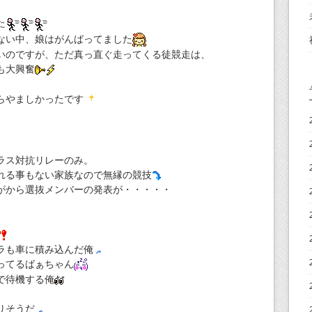
た
ない中、娘はがんばってました
いのですが、ただ真っ直ぐ走ってくる徒競走は、
も大興奮
らやましかったです
ラス対抗リレーのみ。
れる事もない家族なので無縁の競技
がから選抜メンバーの発表が・・・・・
ラも車に積み込んだ俺
ってるばぁちゃん
で待機する俺
りそうだ