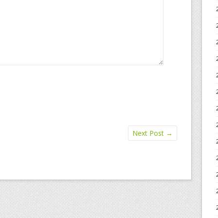
Next Post
→