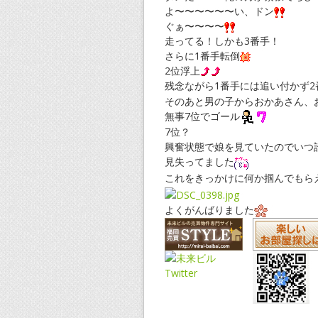
よ〜〜〜〜〜〜い、ドン
ぐぁ〜〜〜〜
走ってる！しかも3番手！
さらに1番手転倒
2位浮上
残念ながら1番手には追い付かず
そのあと男の子からおかあさん、
無事7位でゴール
7位？
興奮状態で娘を見ていたのでいつ
見失ってました
これをきっかけに何か掴んでもら
よくがんばりました