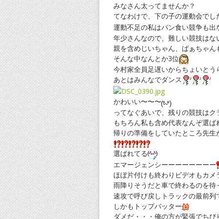
みなさん太ってませんか？
てなわけで、下の子の運動会でし
運動不足の私はパン食い競争も出
年少さんなので、難しい競技はな
親を含めじいちゃん、ばぁちゃん
そんな中なんとか3位
今村家全員足遅いからちょいとう
あとはみんなでダンス
かわいい〜〜〜
ってなぐあいで、残りの競技はク
もちろん私も含め代表なんぞ選ば
帰りの準備をしていたところ先生
選ばれてる
エマージェンシーーーーーーーー
ほぼ片付けも終わりビデオもカメ
雨降りそうだと車で終わるのを待
速攻で呼び戻しトラックの最前列
しかもトップバッター
ダメだ・・・俺の方が緊張でちび