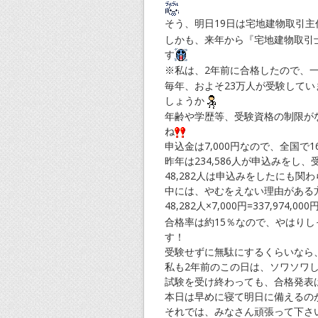
そう、明日19日は宅地建物取引主
しかも、来年から『宅地建物取引
す
※私は、2年前に合格したので、
毎年、およそ23万人が受験して
しょうか
年齢や学歴等、受験資格の制限が
ね
申込金は7,000円なので、全国で16
昨年は234,586人が申込みをし、受
48,282人は申込みをしたにも
中には、やむをえない理由がある
48,282人×7,000円=337,974,0
合格率は約15％なので、やはりし
す！
受験せずに無駄にするくらいなら
私も2年前のこの日は、ソワソワ
試験を受け終わっても、合格発表
本日は早めに寝て明日に備えるの
それでは、みなさん頑張って下さ