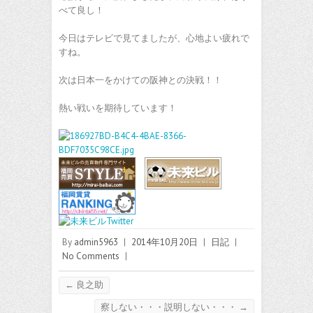
べて良し！
今日はテレビで見てましたが、心地よい疲れで
すね。
次は日本一をかけての阪神との決戦！！
熱い戦いを期待しています！
By
admin5963
|
2014年10月20日
|
日記
|
No Comments
|
←
良之助
察しない・・・説明しない・・・
→