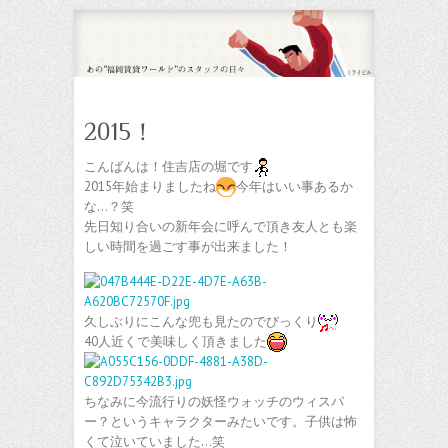
2015！
こんばんは！住吉店の堀です
2015年始まりましたね
今年はいい事あるか
な…？笑
先日知り合いの新年会に呼んで頂き友人とも楽
しい時間を過ごす事が出来ました！
久しぶりにこんな兜も見たのでびっくり
40人近くで美味しく頂きました
ちなみに今流行りの妖怪ウォッチのウィスパ
ー？というキャラクターみたいです。子供は怖
くて泣いていました…笑