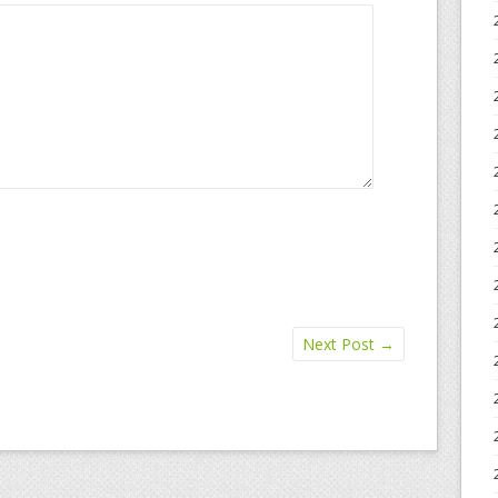
Next Post
→